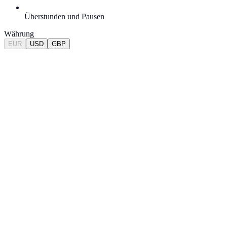
Überstunden und Pausen
Währung
EUR
USD
GBP
14 Tage kostenlos testen